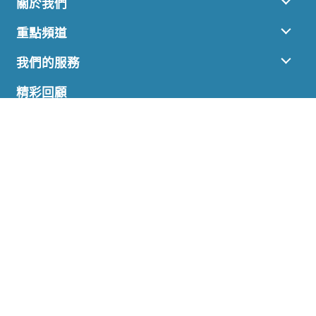
關於我們
重點頻道
我們的服務
精彩回顧
聯絡我們
雲通科技有限公司
Cloud Connect Technology
香港長沙灣永康街77號環薈中心10樓1-7室
+852 3955-6480
商務聯絡
bd@cctechhk.com
一般聯絡
contact@cctechhk.com